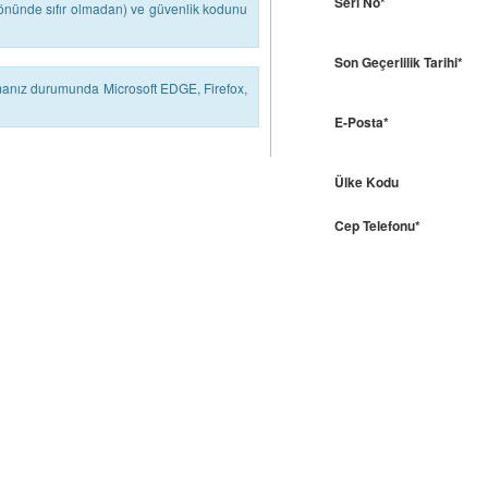
Seri No*
 (önünde sıfır olmadan) ve güvenlik kodunu
Son Geçerlilik Tarihi*
lmanız durumunda Microsoft EDGE, Firefox,
E-Posta*
Ülke Kodu
Cep Telefonu*