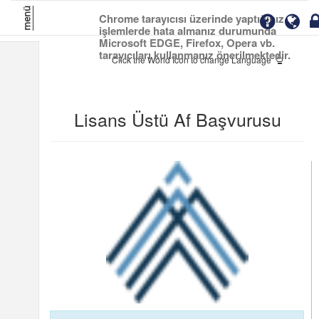
menü
Chrome tarayıcısı üzerinde yaptığınız
işlemlerde hata almanız durumunda
Microsoft EDGE, Firefox, Opera vb.
tarayıcıları kullanmanız önerilmektedir.
Click the World Icon to change Language
Lisans Üstü Af Başvurusu