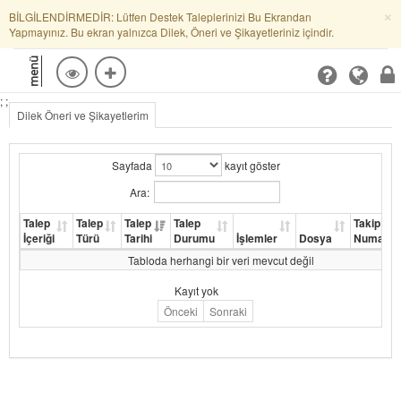
×
BİLGİLENDİRMEDİR: Lütfen Destek Taleplerinizi Bu Ekrandan
Yapmayınız. Bu ekran yalnızca Dilek, Öneri ve Şikayetleriniz içindir.
menü
; ;
Dilek Öneri ve Şikayetlerim
Sayfada
kayıt göster
Ara:
Talep
Talep
Talep
Talep
Takip
İçeriği
Türü
Tarihi
Durumu
İşlemler
Dosya
Numaras
Tabloda herhangi bir veri mevcut değil
Kayıt yok
Önceki
Sonraki